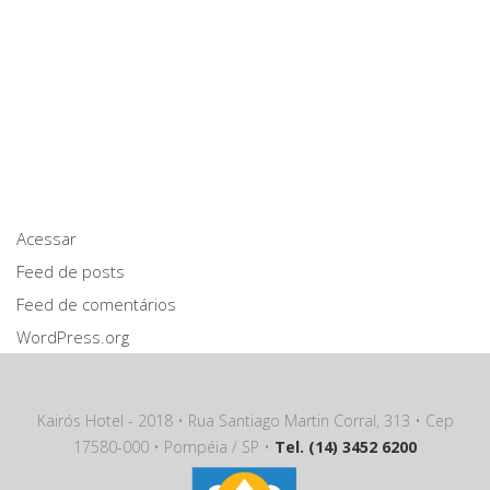
Categorias
Nenhuma categoria
Meta
Acessar
Feed de posts
Feed de comentários
WordPress.org
Kairós Hotel - 2018 • Rua Santiago Martin Corral, 313 • Cep
17580-000 • Pompéia / SP •
Tel. (14) 3452 6200